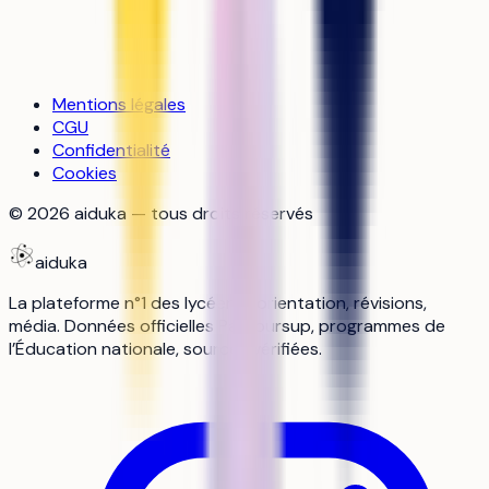
Mentions légales
CGU
Confidentialité
Cookies
©
2026
aiduka — tous droits réservés
aiduka
La plateforme n°1 des lycéens : orientation, révisions,
média. Données officielles Parcoursup, programmes de
l’Éducation nationale, sources vérifiées.