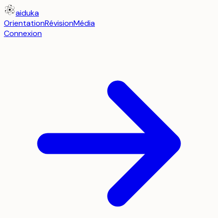
aiduka
Orientation
Révision
Média
Connexion