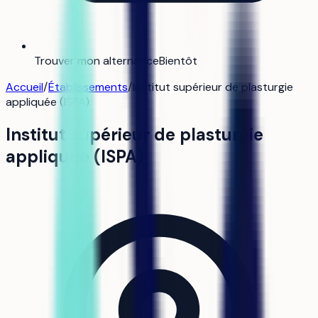
Trouver mon alternance
Bientôt
Accueil
/
Établissements
/
Institut supérieur de plasturgie
appliquée (ISPA)
Institut supérieur de plasturgie
appliquée (ISPA)