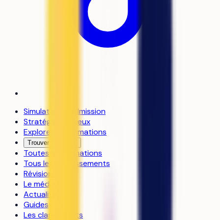
Simulateur d’admission
Stratégie de vœux
Explorer les formations
Trouver un coach
Toutes les formations
Tous les établissements
Révisions
Le média
Actualités
Guides
Les classements