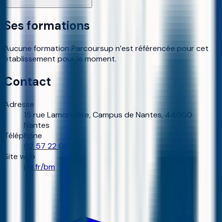
Ses formations
Aucune formation Parcoursup n’est référencée pour cet
établissement pour le moment.
Contact
Adresse
15 rue Lamoricière, Campus de Nantes, 44000
Nantes
Téléphone
02 57 22 08 00
Site web
isg.fr/bm