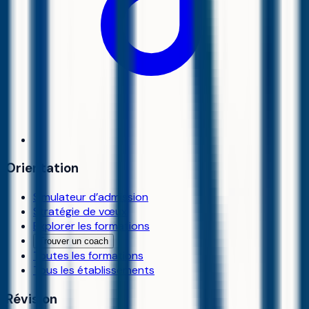
Orientation
Simulateur d’admission
Stratégie de vœux
Explorer les formations
Trouver un coach
Toutes les formations
Tous les établissements
Révision