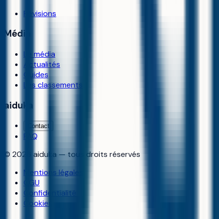
Révisions
Média
Le média
Actualités
Guides
Les classements
aiduka
Contact
FAQ
©
2026
aiduka — tous droits réservés
Mentions légales
CGU
Confidentialité
Cookies