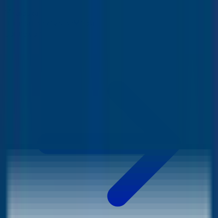
aiduka
Orientation
Révision
Média
Connexion