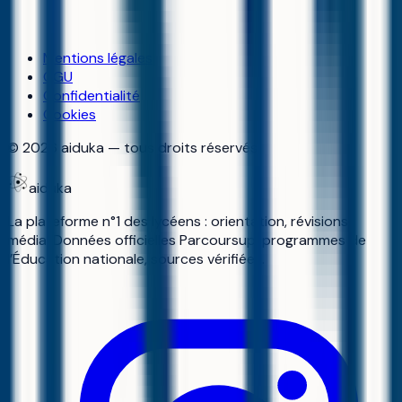
Mentions légales
CGU
Confidentialité
Cookies
©
2026
aiduka — tous droits réservés
aiduka
La plateforme n°1 des lycéens : orientation, révisions,
média. Données officielles Parcoursup, programmes de
l’Éducation nationale, sources vérifiées.