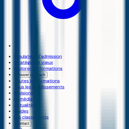
Simulateur d’admission
Stratégie de vœux
Explorer les formations
Trouver un coach
Toutes les formations
Tous les établissements
Révisions
Le média
Actualités
Guides
Les classements
Contact