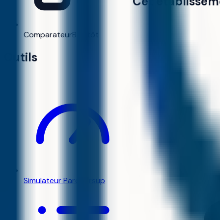
Cet établissem
Comparateur
Bientôt
Outils
Simulateur Parcoursup