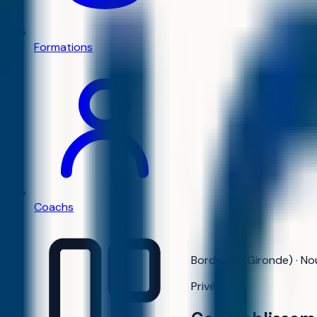
Formations
Coachs
Bordeaux (Gironde) · No
Privé