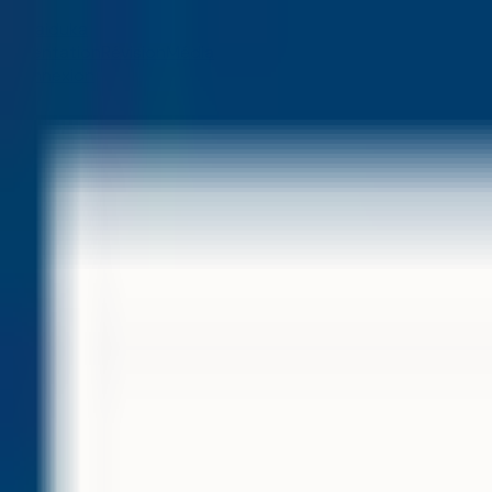
aiduka
Orientation
Révision
Média
Connexion