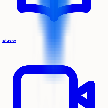
Révision