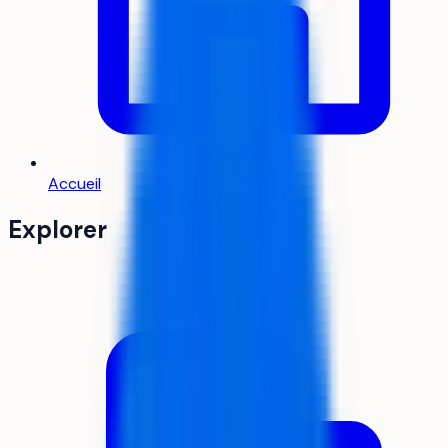
Accueil
Explorer