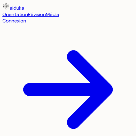
aiduka
Orientation
Révision
Média
Connexion