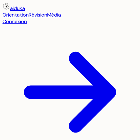
aiduka
Orientation
Révision
Média
Connexion