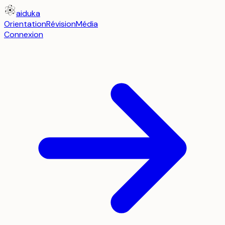
aiduka
Orientation
Révision
Média
Connexion