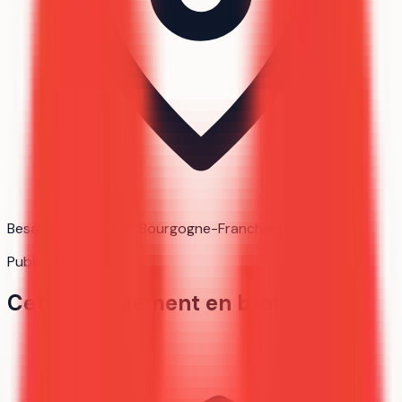
Besançon (Doubs) · Bourgogne-Franche-Comté
Public
Cet établissement en bref