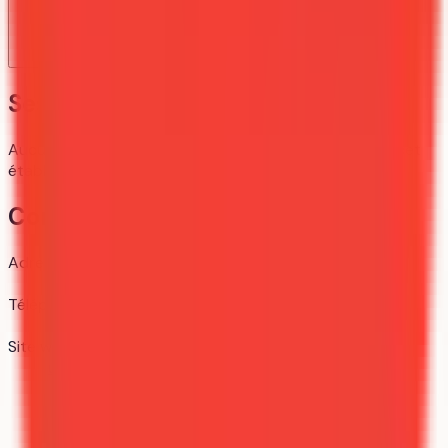
Ses formations
Aucune formation Parcoursup n’est référencée pour cet
établissement pour le moment.
Contact
Adresse
45D avenue de l'observatoire, 25030 Besançon
Téléphone
03 81 66 61 45
Site web
umlp.fr