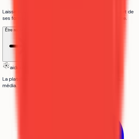
Laisse tes coordonnées pour être recontacté au sujet de
ses formations, c'est gratuit, sans création de compte.
Être recontacté
aiduka
La plateforme n°1 des lycéens : orientation, révisions,
média.