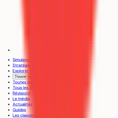
Simulateur d’admission
Stratégie de vœux
Explorer les formations
Trouver un coach
Toutes les formations
Tous les établissements
Révisions
Le média
Actualités
Guides
Les classements