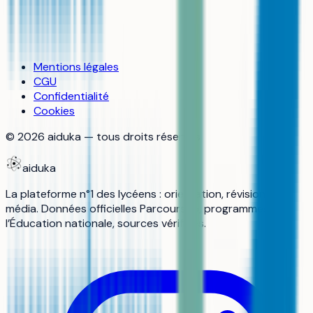
Mentions légales
CGU
Confidentialité
Cookies
©
2026
aiduka — tous droits réservés
aiduka
La plateforme n°1 des lycéens : orientation, révisions,
média. Données officielles Parcoursup, programmes de
l’Éducation nationale, sources vérifiées.