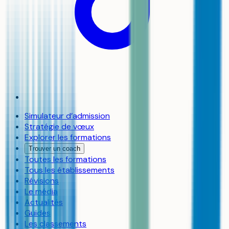
Simulateur d’admission
Stratégie de vœux
Explorer les formations
Trouver un coach
Toutes les formations
Tous les établissements
Révisions
Le média
Actualités
Guides
Les classements