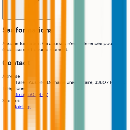
Ses formations
Aucune formation Parcoursup n’est référencée pour cet
établissement pour le moment.
Contact
Adresse
11 allée Ausone, Domaine universitaire, 33607 Pessac
Téléphone
05 56 50 08 67
Site web
ifaid.org