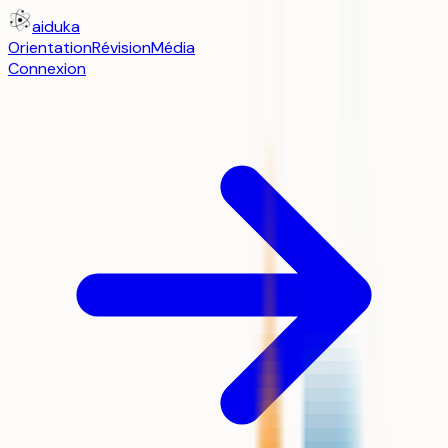
aiduka
Orientation
Révision
Média
Connexion