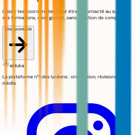
Laisse tes coordonnées pour être recontacté au sujet de
ses formations, c'est gratuit, sans création de compte.
Être recontacté
aiduka
La plateforme n°1 des lycéens : orientation, révisions,
média.