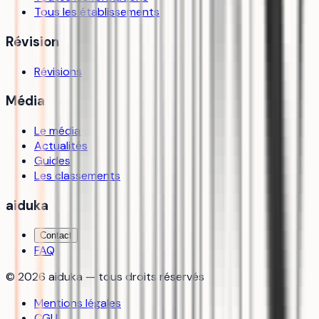
Tous les établissements
Révision
Révisions
Média
Le média
Actualités
Guides
Les classements
aiduka
Contact
FAQ
©
2026
aiduka — tous droits réservés
Mentions légales
CGU