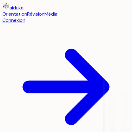
aiduka
Orientation
Révision
Média
Connexion