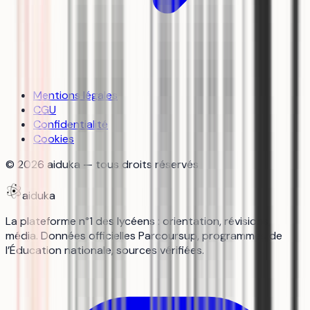
Mentions légales
CGU
Confidentialité
Cookies
©
2026
aiduka — tous droits réservés
aiduka
La plateforme n°1 des lycéens : orientation, révisions,
média. Données officielles Parcoursup, programmes de
l’Éducation nationale, sources vérifiées.