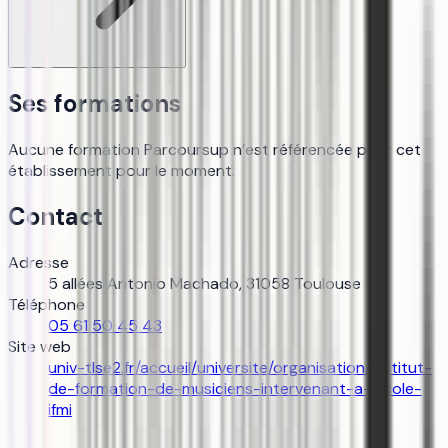
Ses formations
Aucune formation Parcoursup n’est référencée pour cet
établissement pour le moment.
Contact
Adresse
5 allées Antonio Machado, 31058 Toulouse
Téléphone
05 61 50 45 43
Site web
univ-tlse2.fr/accueil/universite/organisation/institut-
de-formation-de-musiciens-intervenant-a-lecole-
ifmi