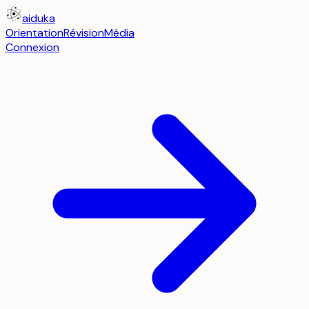
aiduka
Orientation
Révision
Média
Connexion