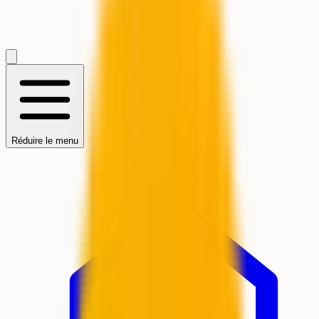
Réduire le menu