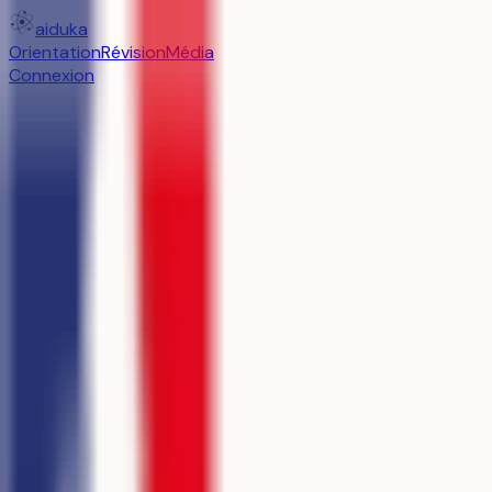
aiduka
Orientation
Révision
Média
Connexion