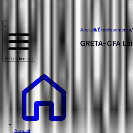
Accueil
/
Établissements
/
GRETA-CFA Loi
Réduire le menu
Accueil