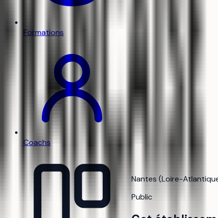
Formations
Coachs
Nantes (Loire-Atlantique)
Public