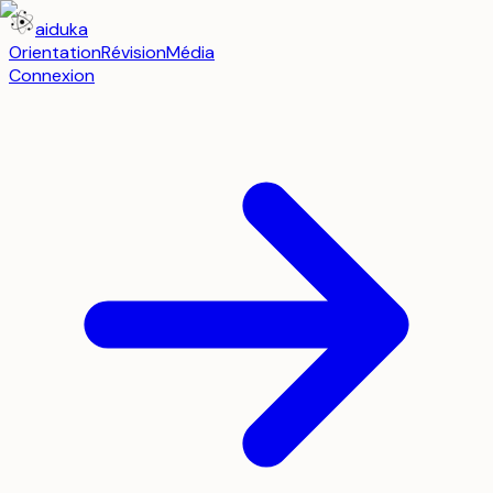
aiduka
Orientation
Révision
Média
Connexion