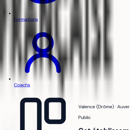
Formations
Coachs
Valence (Drôme) · Auve
Public