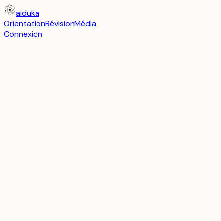
aiduka
Orientation
Révision
Média
Connexion