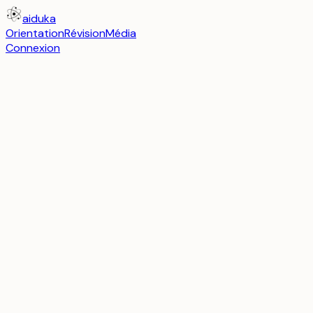
aiduka
Orientation
Révision
Média
Connexion