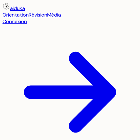
aiduka
Orientation
Révision
Média
Connexion