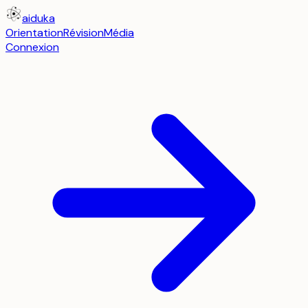
aiduka
Orientation
Révision
Média
Connexion