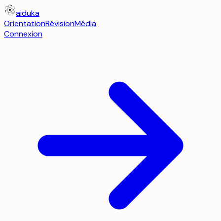
aiduka
Orientation
Révision
Média
Connexion