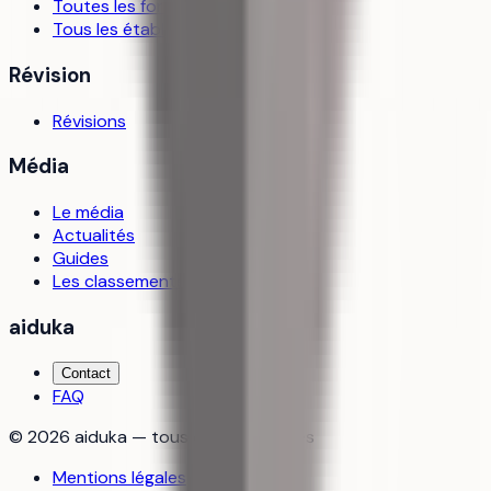
Toutes les formations
Tous les établissements
Révision
Révisions
Média
Le média
Actualités
Guides
Les classements
aiduka
Contact
FAQ
©
2026
aiduka — tous droits réservés
Mentions légales