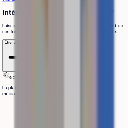
Intéressé par cet établissement ?
Laisse tes coordonnées pour être recontacté au sujet de
ses formations, c'est gratuit, sans création de compte.
Être recontacté
aiduka
La plateforme n°1 des lycéens : orientation, révisions,
média.