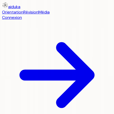
aiduka
Orientation
Révision
Média
Connexion