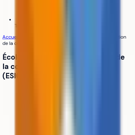
Trouver mon alternance
Bientôt
Accueil
/
Établissements
/
École supérieure de l'innovation
de la conception et de la simulation (ESICS)
École supérieure de l'innovation de
la conception et de la simulation
(ESICS)