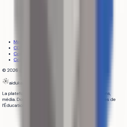
Mentions légales
CGU
Confidentialité
Cookies
©
2026
aiduka — tous droits réservés
aiduka
La plateforme n°1 des lycéens : orientation, révisions,
média. Données officielles Parcoursup, programmes de
l’Éducation nationale, sources vérifiées.