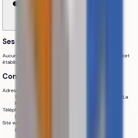
Ses formations
Aucune formation Parcoursup n’est référencée pour cet
établissement pour le moment.
Contact
Adresse
17 rue Jean Perrin, immeuble Challenge 2, 17000 La
Rochelle
Téléphone
05 46 45 10 64
Site web
esics.com