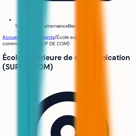
Trouver mon alternance
Bientôt
Accueil
/
Établissements
/
École supérieure de
communication (SUP DE COM)
École supérieure de communication
(SUP DE COM)