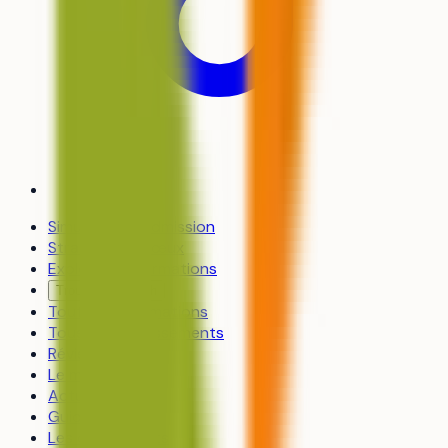
Simulateur d’admission
Stratégie de vœux
Explorer les formations
Trouver un coach
Toutes les formations
Tous les établissements
Révisions
Le média
Actualités
Guides
Les classements