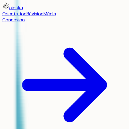
aiduka
Orientation
Révision
Média
Connexion