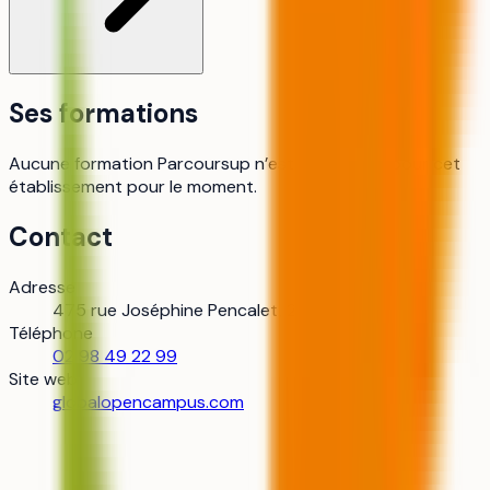
Ses formations
Aucune formation Parcoursup n’est référencée pour cet
établissement pour le moment.
Contact
Adresse
475 rue Joséphine Pencalet, 29200 Brest
Téléphone
02 98 49 22 99
Site web
globalopencampus.com