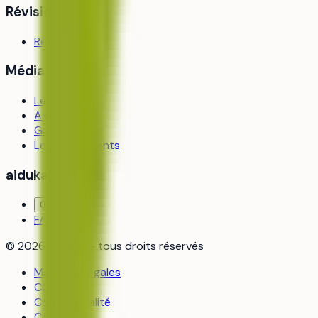
Révision
Révisions
Média
Le média
Actualités
Guides
Les classements
aiduka
Contact
FAQ
©
2026
aiduka — tous droits réservés
Mentions légales
CGU
Confidentialité
Cookies