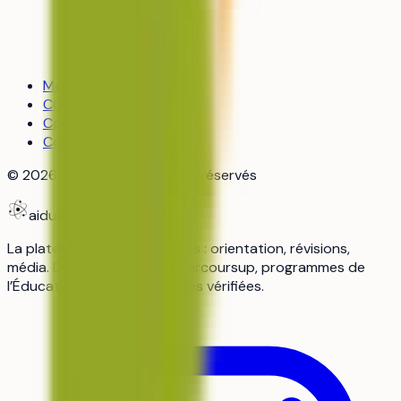
Mentions légales
CGU
Confidentialité
Cookies
©
2026
aiduka — tous droits réservés
aiduka
La plateforme n°1 des lycéens : orientation, révisions,
média. Données officielles Parcoursup, programmes de
l’Éducation nationale, sources vérifiées.