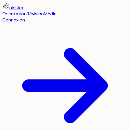
aiduka
Orientation
Révision
Média
Connexion