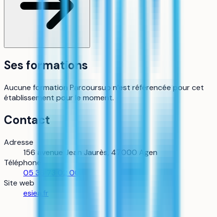
Ses formations
Aucune formation Parcoursup n’est référencée pour cet
établissement pour le moment.
Contact
Adresse
156 avenue Jean Jaurès, 47000 Agen
Téléphone
05 36 73 02 00
Site web
esiea.fr