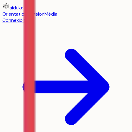
aiduka
Orientation
Révision
Média
Connexion