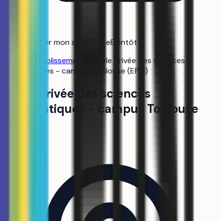
Trouver mon alternance
Bientôt
Accueil
/
Établissements
/
École privée des sciences
informatiques - campus Toulouse (EPSI)
École privée des sciences
informatiques - campus Toulouse
(EPSI)