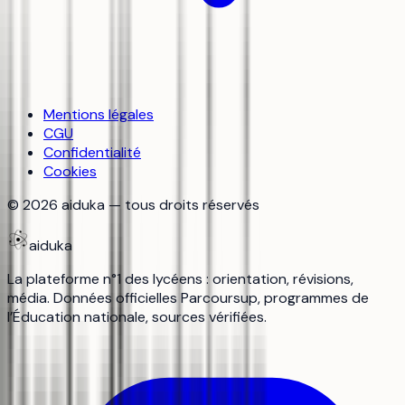
Mentions légales
CGU
Confidentialité
Cookies
©
2026
aiduka — tous droits réservés
aiduka
La plateforme n°1 des lycéens : orientation, révisions,
média. Données officielles Parcoursup, programmes de
l’Éducation nationale, sources vérifiées.