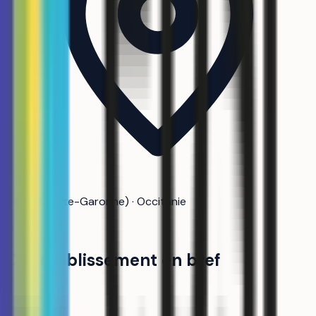
Balma (Haute-Garonne) · Occitanie
Privé
Cet établissement en bref