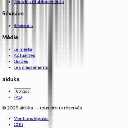
Tous les établissements
Révision
Révisions
Média
Le média
Actualités
Guides
Les classements
aiduka
Contact
FAQ
©
2026
aiduka — tous droits réservés
Mentions légales
CGU