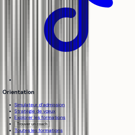
Orientation
Simulateur d’admission
Stratégie de vœux
Explorer les formations
Trouver un coach
Toutes les formations