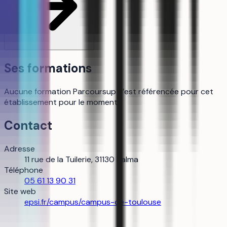
Ses formations
Aucune formation Parcoursup n’est référencée pour cet
établissement pour le moment.
Contact
Adresse
11 rue de la Tuilerie, 31130 Balma
Téléphone
05 61 13 90 31
Site web
epsi.fr/campus/campus-de-toulouse