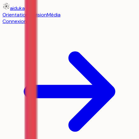
aiduka
Orientation
Révision
Média
Connexion