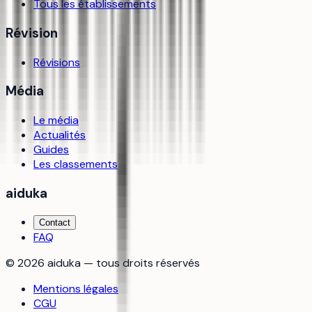
Tous les établissements
Révision
Révisions
Média
Le média
Actualités
Guides
Les classements
aiduka
Contact
FAQ
©
2026
aiduka — tous droits réservés
Mentions légales
CGU