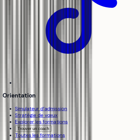
Orientation
Simulateur d’admission
Stratégie de vœux
Explorer les formations
Trouver un coach
Toutes les formations