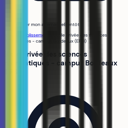
Trouver mon alternance
Bientôt
Accueil
/
Établissements
/
École privée des sciences
informatiques - campus Bordeaux (EPSI)
École privée des sciences
informatiques - campus Bordeaux
(EPSI)