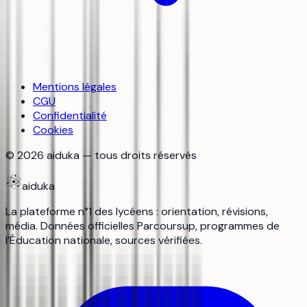
Mentions légales
CGU
Confidentialité
Cookies
©
2026
aiduka — tous droits réservés
aiduka
La plateforme n°1 des lycéens : orientation, révisions,
média. Données officielles Parcoursup, programmes de
l’Éducation nationale, sources vérifiées.