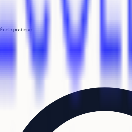
/
École pratique