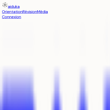
aiduka
Orientation
Révision
Média
Connexion