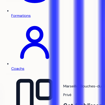
Formations
Coachs
Marseille (Bouches-du-
Privé