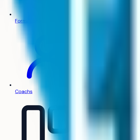
Formations
Coachs
Toulouse (Haute-Garonn
Privé