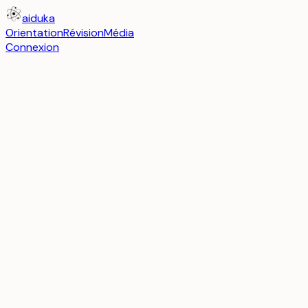
aiduka
Orientation
Révision
Média
Connexion