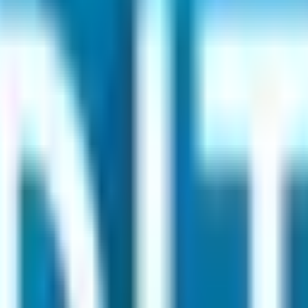
/
École pour l'informatique et les techniques avancées - site 
formatique et les techniques avancées 