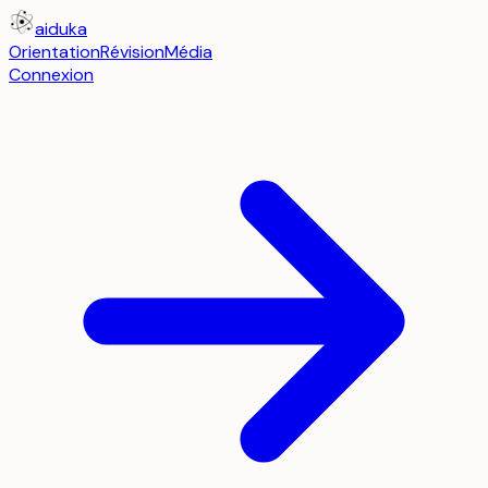
aiduka
Orientation
Révision
Média
Connexion