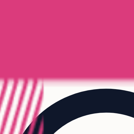
/
École des techniques de l'image de communication (ETIC)
niques de l'image de communication (