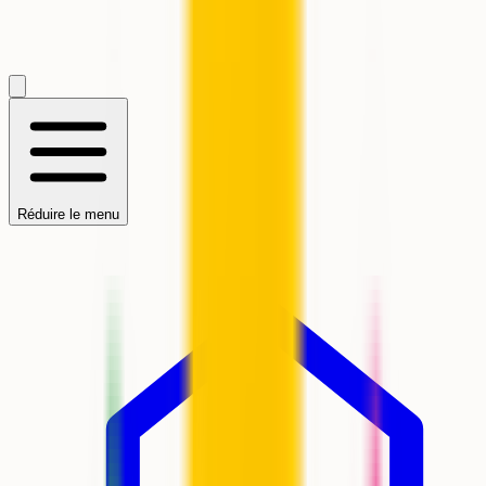
Réduire le menu