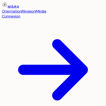
aiduka
Orientation
Révision
Média
Connexion