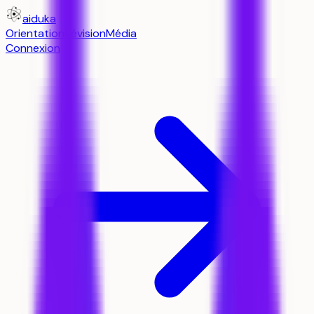
aiduka
Orientation
Révision
Média
Connexion