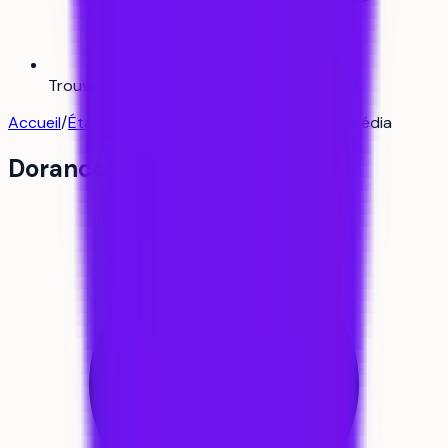
Trouver mon alternance
Bientôt
Accueil
/
Établissements
/
Doranco espace multimédia
Doranco espace multimédia