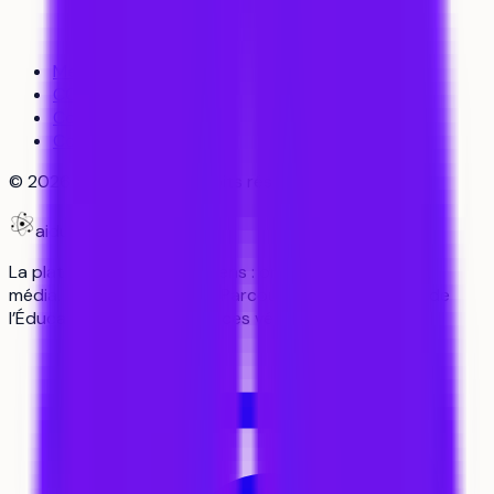
Mentions légales
CGU
Confidentialité
Cookies
©
2026
aiduka — tous droits réservés
aiduka
La plateforme n°1 des lycéens : orientation, révisions,
média. Données officielles Parcoursup, programmes de
l’Éducation nationale, sources vérifiées.