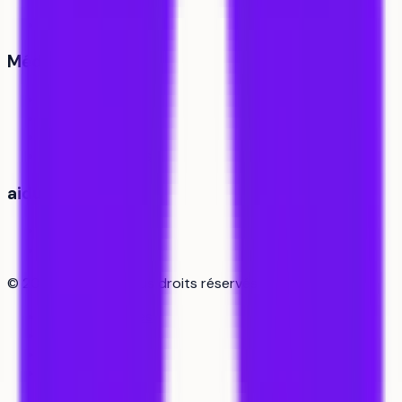
Révisions
Média
Le média
Actualités
Guides
Les classements
aiduka
Contact
FAQ
©
2026
aiduka — tous droits réservés
Mentions légales
CGU
Confidentialité
Cookies