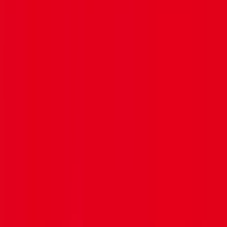
Laisse tes coordonnées pour être recontacté au sujet de
ses formations, c'est gratuit, sans création de compte.
Être recontacté
aiduka
La plateforme n°1 des lycéens : orientation, révisions,
média.