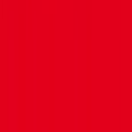
Ses formations
Aucune formation Parcoursup n’est référencée pour cet
établissement pour le moment.
Contact
Adresse
10 rue André et Yvonne Meynier, 35000 Rennes
Téléphone
02 98 05 22 40
Site web
competence.croix-rouge.fr/region/bretagne