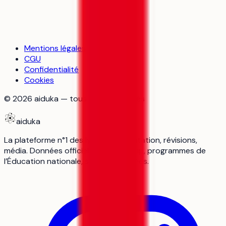
Mentions légales
CGU
Confidentialité
Cookies
©
2026
aiduka — tous droits réservés
aiduka
La plateforme n°1 des lycéens : orientation, révisions,
média. Données officielles Parcoursup, programmes de
l’Éducation nationale, sources vérifiées.