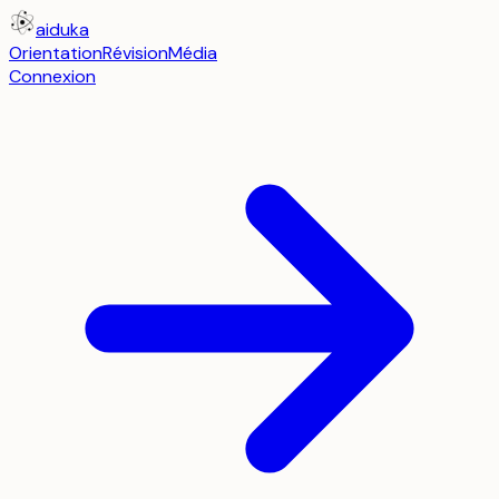
aiduka
Orientation
Révision
Média
Connexion