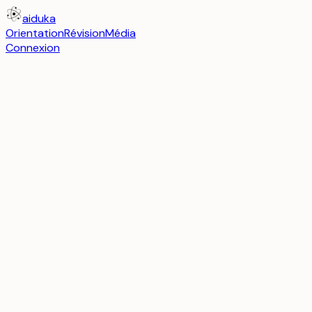
aiduka
Orientation
Révision
Média
Connexion