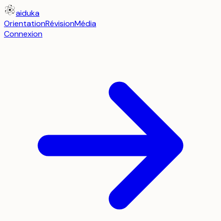
aiduka
Orientation
Révision
Média
Connexion