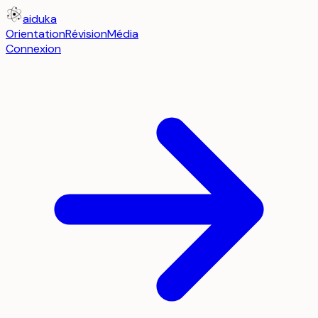
aiduka
Orientation
Révision
Média
Connexion