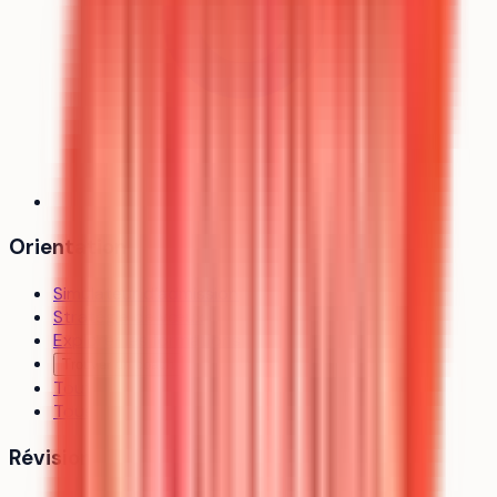
Orientation
Simulateur d’admission
Stratégie de vœux
Explorer les formations
Trouver un coach
Toutes les formations
Tous les établissements
Révision