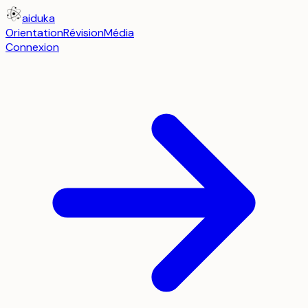
aiduka
Orientation
Révision
Média
Connexion