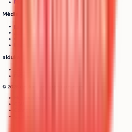
Révisions
Média
Le média
Actualités
Guides
Les classements
aiduka
Contact
FAQ
©
2026
aiduka — tous droits réservés
Mentions légales
CGU
Confidentialité
Cookies