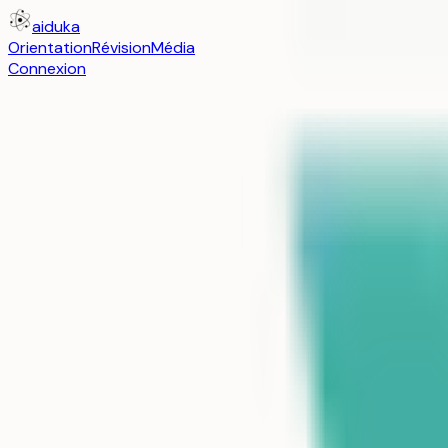
aiduka
Orientation
Révision
Média
Connexion