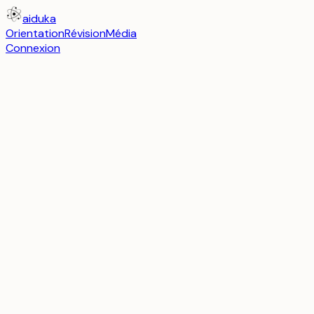
aiduka
Orientation
Révision
Média
Connexion