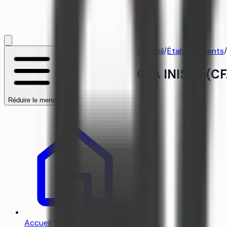
Accueil
/
Établissements
/
CFA INISUP (CF
Réduire le menu
Accueil