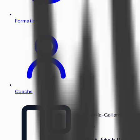
Formations
Coachs
Brive-la-Gaillarde (Corr
Privé