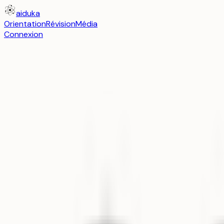
aiduka
Orientation
Révision
Média
Connexion