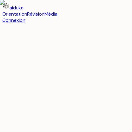
aiduka
Orientation
Révision
Média
Connexion