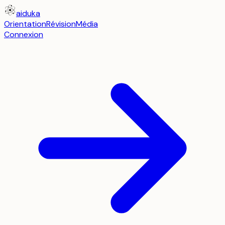
aiduka
Orientation
Révision
Média
Connexion