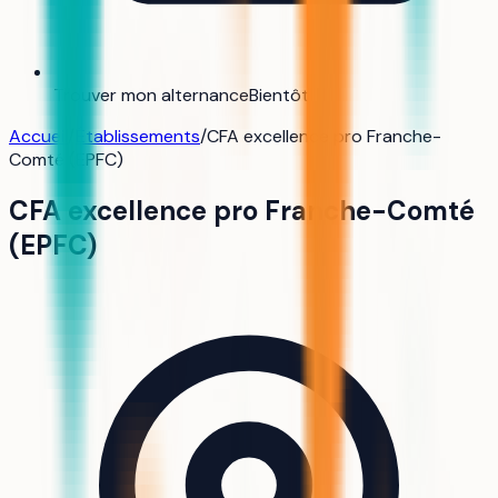
Trouver mon alternance
Bientôt
Accueil
/
Établissements
/
CFA excellence pro Franche-
Comté (EPFC)
CFA excellence pro Franche-Comté
(EPFC)