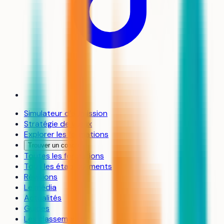
Simulateur d’admission
Stratégie de vœux
Explorer les formations
Trouver un coach
Toutes les formations
Tous les établissements
Révisions
Le média
Actualités
Guides
Les classements