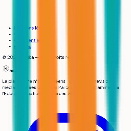
Mentions légales
CGU
Confidentialité
Cookies
©
2026
aiduka — tous droits réservés
aiduka
La plateforme n°1 des lycéens : orientation, révisions,
média. Données officielles Parcoursup, programmes de
l’Éducation nationale, sources vérifiées.