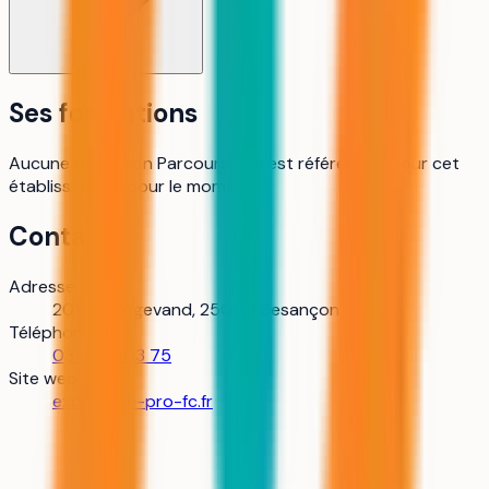
Ses formations
Aucune formation Parcoursup n’est référencée pour cet
établissement pour le moment.
Contact
Adresse
20 rue Mégevand, 25000 Besançon
Téléphone
03 81 25 03 75
Site web
excellence-pro-fc.fr