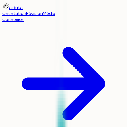
aiduka
Orientation
Révision
Média
Connexion