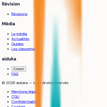
Révision
Révisions
Média
Le média
Actualités
Guides
Les classements
aiduka
Contact
FAQ
©
2026
aiduka — tous droits réservés
Mentions légales
CGU
Confidentialité
Cookies