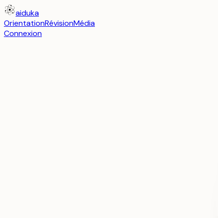
aiduka
Orientation
Révision
Média
Connexion