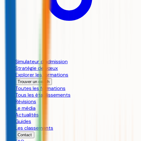
Simulateur d’admission
Stratégie de vœux
Explorer les formations
Trouver un coach
Toutes les formations
Tous les établissements
Révisions
Le média
Actualités
Guides
Les classements
Contact