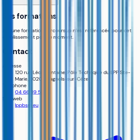
Ses formations
Aucune formation Parcoursup n’est référencée pour cet
établissement pour le moment.
Contact
Adresse
120 rue Léon Fontaine, Pôle Technqiue du LPP Ste-
Marie, 30200 Bagnols-sur-Cèze
Téléphone
04 66 39 58 39
Site web
lppbsm.eu