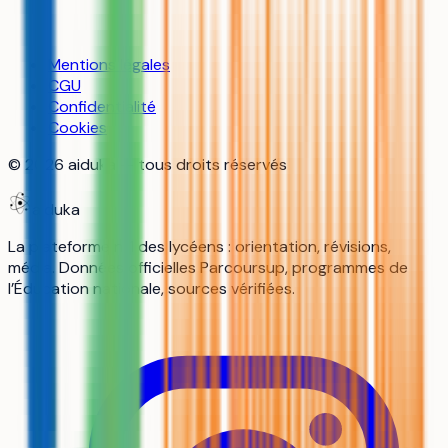
Mentions légales
CGU
Confidentialité
Cookies
©
2026
aiduka — tous droits réservés
aiduka
La plateforme n°1 des lycéens : orientation, révisions,
média. Données officielles Parcoursup, programmes de
l’Éducation nationale, sources vérifiées.