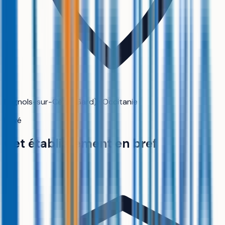
Bagnols-sur-Cèze (Gard) · Occitanie
Privé
Cet établissement en bref