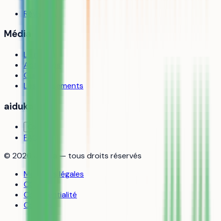
Révisions
Média
Le média
Actualités
Guides
Les classements
aiduka
Contact
FAQ
©
2026
aiduka — tous droits réservés
Mentions légales
CGU
Confidentialité
Cookies