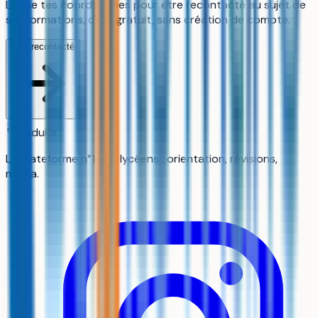
Laisse tes coordonnées pour être recontacté au sujet de
ses formations, c'est gratuit, sans création de compte.
Être recontacté
aiduka
La plateforme n°1 des lycéens : orientation, révisions,
média.