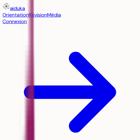
aiduka
Orientation
Révision
Média
Connexion