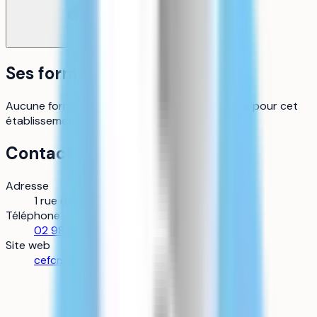
Ses formations
Aucune formation Parcoursup n’est référencée pour cet
établissement pour le moment.
Contact
Adresse
1 rue des Pins, 29182 Concarneau
Téléphone
02 98 97 04 37
Site web
cefcm.fr