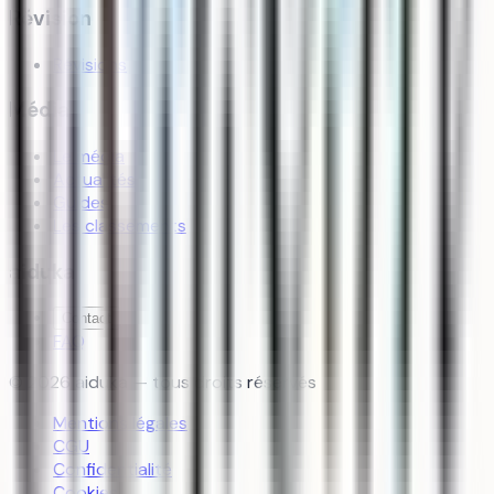
Révision
Révisions
Média
Le média
Actualités
Guides
Les classements
aiduka
Contact
FAQ
©
2026
aiduka — tous droits réservés
Mentions légales
CGU
Confidentialité
Cookies