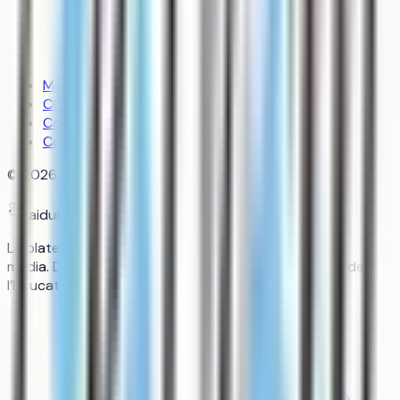
Mentions légales
CGU
Confidentialité
Cookies
©
2026
aiduka — tous droits réservés
aiduka
La plateforme n°1 des lycéens : orientation, révisions,
média. Données officielles Parcoursup, programmes de
l’Éducation nationale, sources vérifiées.