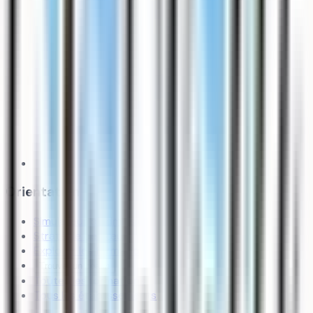
Orientation
Simulateur d’admission
Stratégie de vœux
Explorer les formations
Trouver un coach
Toutes les formations
Tous les établissements