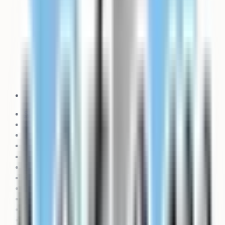
Simulateur d’admission
Stratégie de vœux
Explorer les formations
Trouver un coach
Toutes les formations
Tous les établissements
Révisions
Le média
Actualités
Guides
Les classements