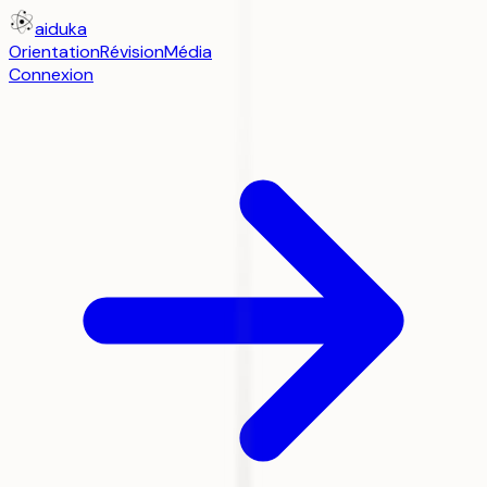
aiduka
Orientation
Révision
Média
Connexion