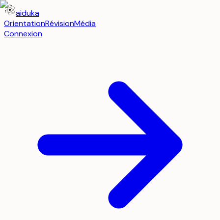
aiduka
Orientation
Révision
Média
Connexion