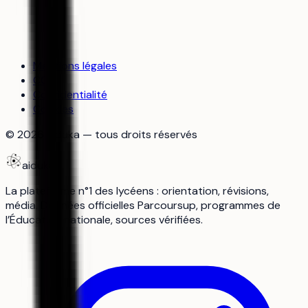
Mentions légales
CGU
Confidentialité
Cookies
©
2026
aiduka — tous droits réservés
aiduka
La plateforme n°1 des lycéens : orientation, révisions,
média. Données officielles Parcoursup, programmes de
l’Éducation nationale, sources vérifiées.