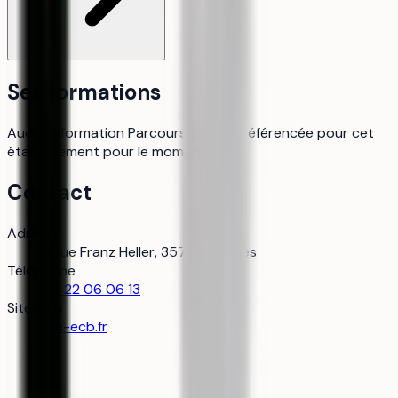
Ses formations
Aucune formation Parcoursup n’est référencée pour cet
établissement pour le moment.
Contact
Adresse
9 rue Franz Heller, 35700 Rennes
Téléphone
02 22 06 06 13
Site web
cfa-ecb.fr