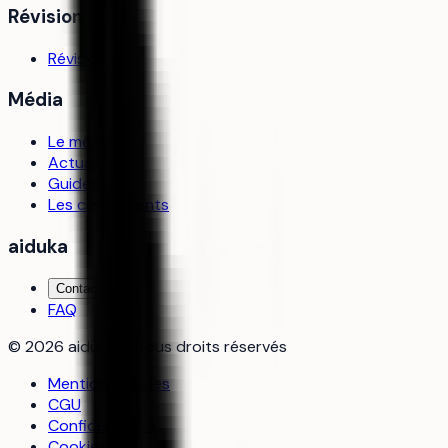
Révision
Révisions
Média
Le média
Actualités
Guides
Les classements
aiduka
Contact
FAQ
©
2026
aiduka — tous droits réservés
Mentions légales
CGU
Confidentialité
Cookies