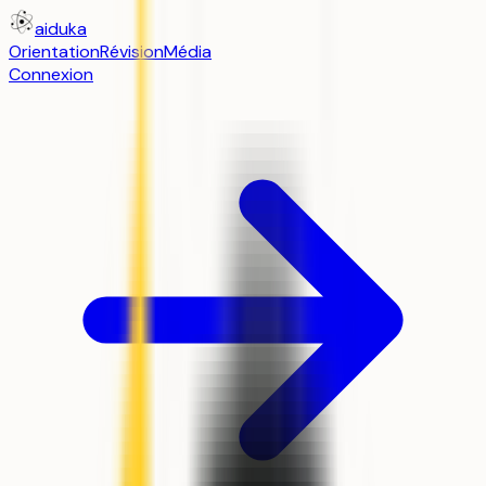
aiduka
Orientation
Révision
Média
Connexion