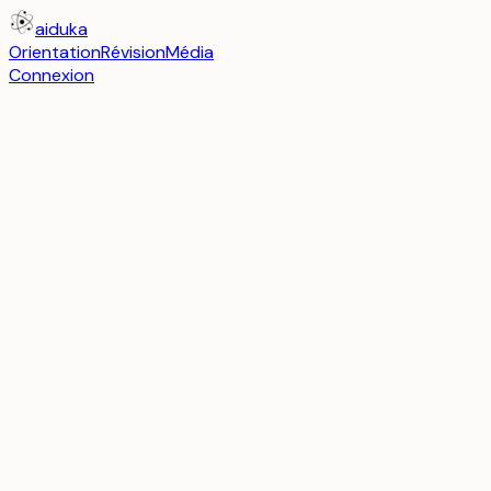
aiduka
Orientation
Révision
Média
Connexion