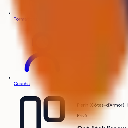
Formations
Coachs
Plérin (Côtes-d'Armor) ·
Privé