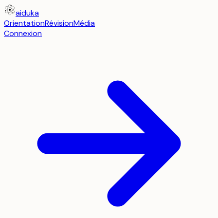
aiduka
Orientation
Révision
Média
Connexion